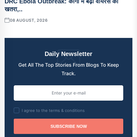
DRC Ebola Outbreak: कांगो में बढ़ा वायरस का
खतरा,..
08 AUGUST, 2026
Daily Newsletter
Get All The Top Stories From Blogs To Keep
Track.
I agree to the terms & conditions
SUBSCRIBE NOW