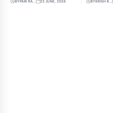
BY
PARI RA...
22 JUNE, 2026
BY
KRISH R...