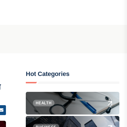
Hot Categories
न
HEALTH