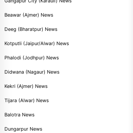
Gangapur City (Karauli) News
Beawar (Ajmer) News
Deeg (Bharatpur) News
Kotputli (Jaipur/Alwar) News
Phalodi (Jodhpur) News
Didwana (Nagaur) News
Kekri (Ajmer) News
Tijara (Alwar) News
Balotra News
Dungarpur News