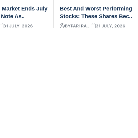
k Market Ends July
Best And Worst Performing
 Note As..
Stocks: These Shares Bec..
31 JULY, 2026
BY
PARI RA...
31 JULY, 2026