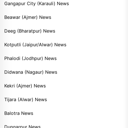
Gangapur City (Karauli) News
Beawar (Ajmer) News
Deeg (Bharatpur) News
Kotputli (Jaipur/Alwar) News
Phalodi (Jodhpur) News
Didwana (Nagaur) News
Kekri (Ajmer) News
Tijara (Alwar) News
Balotra News
Dungarpur News