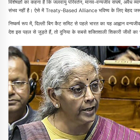
विशेषज्ञों का कहना है कि जलवायु परिवर्तन, मानव-वन्यजीव संघर्ष, अवैध
संभव नहीं है। ऐसे में Treaty-Based Alliance भविष्य के लिए बेहद ज
निष्कर्ष रूप में, दिल्ली बिग कैट समिट से पहले भारत का यह आह्वान वन्यजी
देश इस पहल से जुड़ते हैं, तो दुनिया के सबसे शक्तिशाली शिकारी जीवों 