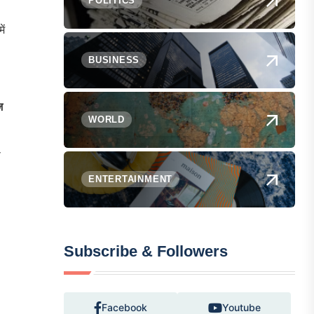
POLITICS
ें
BUSINESS
़
WORLD
स
ENTERTAINMENT
Subscribe & Followers
Facebook
Youtube