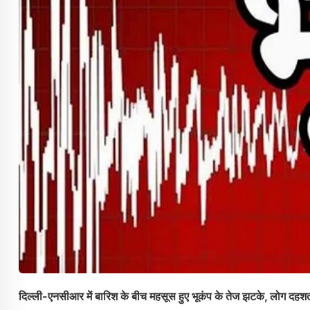
दिल्ली-एनसीआर में बारिश के बीच महसूस हुए भूकंप के तेज झटके, लोग दहशत म