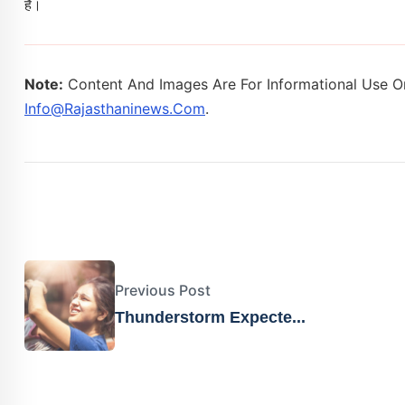
है।
Note:
Content And Images Are For Informational Use On
Info@rajasthaninews.com
.
Previous Post
Thunderstorm Expecte...