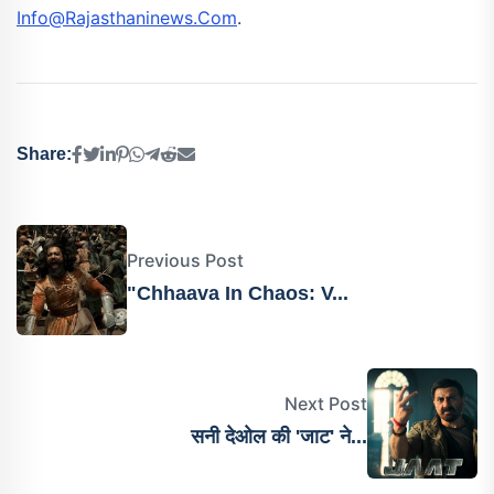
Info@rajasthaninews.com
.
Share:
Previous Post
"Chhaava In Chaos: V...
Next Post
सनी देओल की 'जाट' ने...