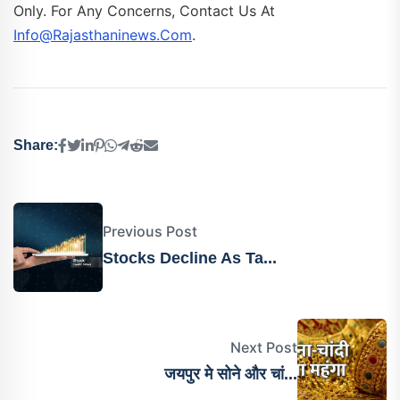
Only. For Any Concerns, Contact Us At
Info@rajasthaninews.com
.
Share:
Previous Post
Stocks Decline As Ta...
Next Post
जयपुर मे सोने और चां...