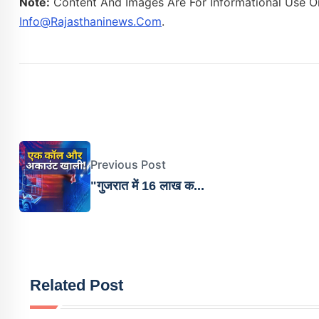
Note:
Content And Images Are For Informational Use On
Info@rajasthaninews.com
.
Previous Post
"गुजरात में 16 लाख क...
Related Post