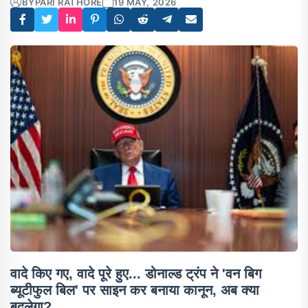
BY
PARI RATHORE
19 MAY, 2026
वादे किए गए, वादे पूरे हुए... डोनाल्ड ट्रंप ने 'वन बिग
ब्यूटीफुल बिल' पर साइन कर बनाया कानून, अब क्या
बदलेगा?