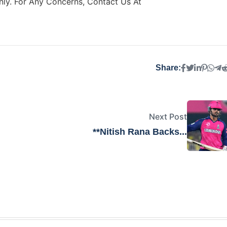
ly. For Any Concerns, Contact Us At
Share:
Next Post
**Nitish Rana Backs...