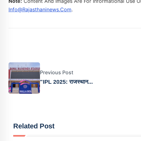
Note:
Content And Images Are For Informational Use On
Info@rajasthaninews.com
.
Previous Post
"IPL 2025: राजस्थान...
Related Post