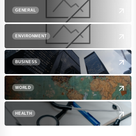
GENERAL
ENVIRONMENT
BUSINESS
WORLD
HEALTH