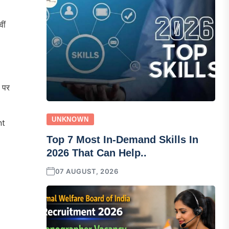
ीं
 पर
UNKNOWN
nt
Top 7 Most In-Demand Skills In
2026 That Can Help..
07 AUGUST, 2026