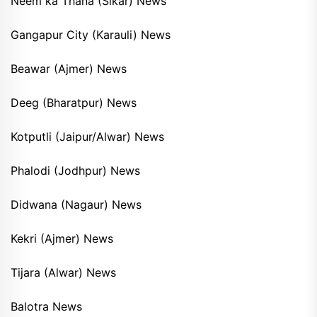
Neem ka Thana (Sikar) News
Gangapur City (Karauli) News
Beawar (Ajmer) News
Deeg (Bharatpur) News
Kotputli (Jaipur/Alwar) News
Phalodi (Jodhpur) News
Didwana (Nagaur) News
Kekri (Ajmer) News
Tijara (Alwar) News
Balotra News